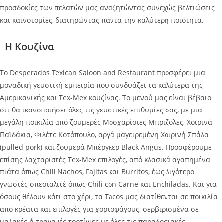
προσδοκίες των πελατών μας αναζητώντας συνεχώς βελτιώσεις
και καινοτομίες, διατηρώντας πάντα την καλύτερη ποιότητα.
Η Κουζίνα
Το Desperados Texican Saloon and Restaurant προσφέρει μια
μοναδική γευστική εμπειρία που συνδυάζει τα καλύτερα της
Aμερικανικής και Tex-Mex κουζίνας. Το μενού μας είναι βέβαιο
ότι θα ικανοποιήσει όλες τις γευστικές επιθυμίες σας, με μια
μεγάλη ποικιλία από ζουμερές Μοσχαρίσιες Μπριζόλες, Χοιρινά
Παϊδάκια, Φιλέτο Κοτόπουλο, αργά μαγειρεμένη Χοιρινή Σπάλα
(pulled pork) και ζουμερά Μπέργκερ Black Angus. Προσφέρουμε
επίσης λαχταριστές Tex-Mex επιλογές, από κλασικά αγαπημένα
πιάτα όπως Chili Nachos, Fajitas και Burritos, έως λιγότερο
γνωστές σπεσιαλιτέ όπως Chili con Carne και Enchiladas. Και για
όσους θέλουν κάτι στο χέρι, τα Tacos μας διατίθενται σε ποικιλία
από κρέατα και επιλογές για χορτοφάγους, σερβιρισμένα σε
μαλακές ή τραγανές τορτίγιες με όλες τις παραδοσιακές