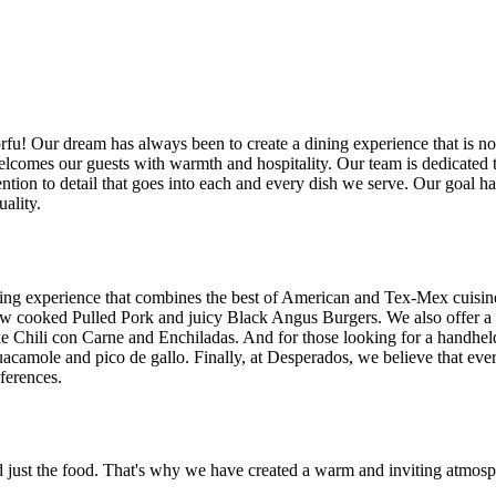
! Our dream has always been to create a dining experience that is not
elcomes our guests with warmth and hospitality. Our team is dedicated
tention to detail that goes into each and every dish we serve. Our goal 
ality.
ng experience that combines the best of American and Tex-Mex cuisine. 
 slow cooked Pulled Pork and juicy Black Angus Burgers. We also offer a
like Chili con Carne and Enchiladas. And for those looking for a handhe
ke guacamole and pico de gallo. Finally, at Desperados, we believe that 
ferences.
nd just the food. That's why we have created a warm and inviting atm