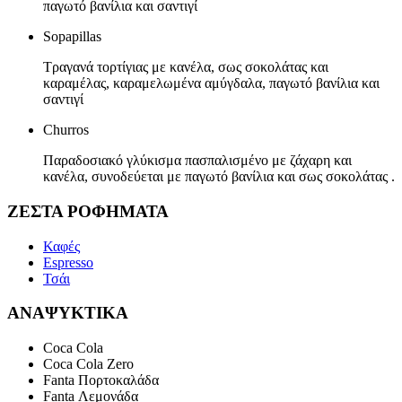
παγωτό βανίλια και σαντιγί
Sopapillas
Τραγανά τορτίγιας με κανέλα, σως σοκολάτας και
καραμέλας, καραμελωμένα αμύγδαλα, παγωτό βανίλια και
σαντιγί
Churros
Παραδοσιακό γλύκισμα πασπαλισμένο με ζάχαρη και
κανέλα, συνοδεύεται με παγωτό βανίλια και σως σοκολάτας .
ΖΕΣΤΑ ΡΟΦΗΜΑΤΑ
Καφές
Espresso
Τσάι
ΑΝΑΨΥΚΤΙΚΑ
Coca Cola
Coca Cola Zero
Fanta Πορτοκαλάδα
Fanta Λεμονάδα