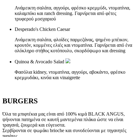
Ανάμεικτη σαλάτα, αγγούρι, φρέσκο κρεμμύδι, ντοματίνια,
καλαμπόκι και ranch dressing. Γαρνίρεται από φέτες
τρυφερού μοσχαριού
Desperado's Chicken Caesar
Ανάμεικτη σαλάτα, φλοίδες παρμεζάνας, ψημένο μπέικον,
κρουτόν, κομμένες ελιές και ντοματίνια. Γαρνίρεται από ένα
ολόκληρο στήθος κοτόπουλυ, σκορδόψωμο και dressing
Quinoa & Avocado Salad
Φασόλια kidney, ντοματίνια, αγγούρι, αβοκάντο, φρέσκο
κρεμμυδάκι, κινόα και vinaigrette
BURGERS
Όλα τα μπιφτέκια μας είναι από 100% κιμά BLACK ANGUS,
ψήνονται πατημένα σε καυτή μαντεμένια πλάκα ώστε να είναι
τραγανά, ζουμερά και εύγευστα.
Σερβίρονται σε ψωμάκι brioche και συνοδεύονται με τηγανητές
πατάτες