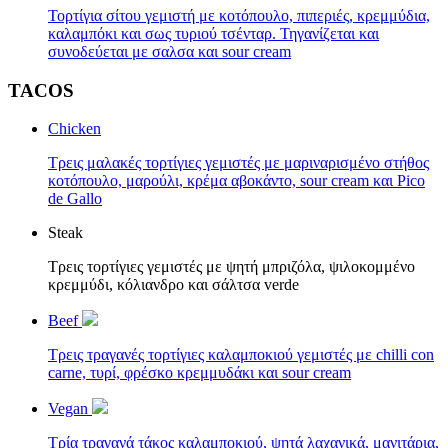
Τορτίγια σίτου γεμιστή με κοτόπουλο, πιπεριές, κρεμμύδια,
καλαμπόκι και σως τυριού τσένταρ. Τηγανίζεται και
συνοδεύεται με σαλσα και sour cream
TACOS
Chicken
Τρεις μαλακές τορτίγιες γεμιστές με μαριναρισμένο στήθος
κοτόπουλο, μαρούλι, κρέμα αβοκάντο, sour cream και Pico
de Gallo
Steak
Τρεις τορτίγιες γεμιστές με ψητή μπριζόλα, ψιλοκομμένο
κρεμμύδι, κόλιανδρο και σάλτσα verde
Beef
Τρεις τραγανές τορτίγιες καλαμποκιού γεμιστές με chilli con
carne, τυρί, φρέσκο κρεμμυδάκι και sour cream
Vegan
Τρία τραγανά τάκος καλαμποκιού, ψητά λαχανικά, μανιτάρια,