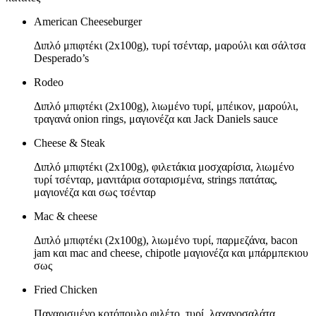
American Cheeseburger
Διπλό μπιφτέκι (2x100g), τυρί τσένταρ, μαρούλι και σάλτσα
Desperado’s
Rodeo
Διπλό μπιφτέκι (2x100g), λιωμένο τυρί, μπέικον, μαρούλι,
τραγανά onion rings, μαγιονέζα και Jack Daniels sauce
Cheese & Steak
Διπλό μπιφτέκι (2x100g), φιλετάκια μοσχαρίσια, λιωμένο
τυρί τσένταρ, μανιτάρια σοταρισμένα, strings πατάτας,
μαγιονέζα και σως τσένταρ
Mac & cheese
Διπλό μπιφτέκι (2x100g), λιωμένο τυρί, παρμεζάνα, bacon
jam και mac and cheese, chipotle μαγιονέζα και μπάρμπεκιου
σως
Fried Chicken
Παναρισμένο κοτόπουλο φιλέτο, τυρί, λαχανοσαλάτα,