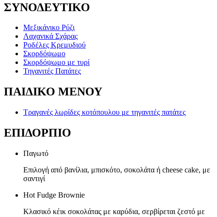
ΣΥΝΟΔΕΥΤΙΚΟ
Mεξικάνικο Ρύζι
Λαχανικά Σχάρας
Ροδέλες Κρεμυδιού
Σκορδόψωμο
Σκορδόψωμο με τυρί
Τηγανιτές Πατάτες
ΠΑΙΔΙΚΟ ΜΕΝΟΥ
Tραγανές λωρίδες κοτόπουλου με τηγανιτές πατάτες
ΕΠΙΔΟΡΠΙΟ
Παγωτό
Επιλογή από βανίλια, μπισκότο, σοκολάτα ή cheese cake, με
σαντιγί
Hot Fudge Brownie
Κλασικό κέικ σοκολάτας με καρύδια, σερβίρεται ζεστό με