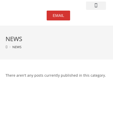
Atmosphere & Bar
EMAIL
NEWS
>
NEWS
There aren't any posts currently published in this category.