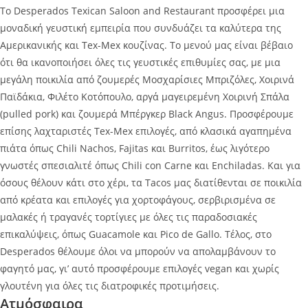
Το Desperados Texican Saloon and Restaurant προσφέρει μια
μοναδική γευστική εμπειρία που συνδυάζει τα καλύτερα της
Aμερικανικής και Tex-Mex κουζίνας. Το μενού μας είναι βέβαιο
ότι θα ικανοποιήσει όλες τις γευστικές επιθυμίες σας, με μια
μεγάλη ποικιλία από ζουμερές Μοσχαρίσιες Μπριζόλες, Χοιρινά
Παϊδάκια, Φιλέτο Κοτόπουλο, αργά μαγειρεμένη Χοιρινή Σπάλα
(pulled pork) και ζουμερά Μπέργκερ Black Angus. Προσφέρουμε
επίσης λαχταριστές Tex-Mex επιλογές, από κλασικά αγαπημένα
πιάτα όπως Chili Nachos, Fajitas και Burritos, έως λιγότερο
γνωστές σπεσιαλιτέ όπως Chili con Carne και Enchiladas. Και για
όσους θέλουν κάτι στο χέρι, τα Tacos μας διατίθενται σε ποικιλία
από κρέατα και επιλογές για χορτοφάγους, σερβιρισμένα σε
μαλακές ή τραγανές τορτίγιες με όλες τις παραδοσιακές
επικαλύψεις, όπως Guacamole και Pico de Gallo. Τέλος, στο
Desperados θέλουμε όλοι να μπορούν να απολαμβάνουν το
φαγητό μας, γι’ αυτό προσφέρουμε επιλογές vegan και χωρίς
γλουτένη για όλες τις διατροφικές προτιμήσεις.
Ατμόσφαιρα